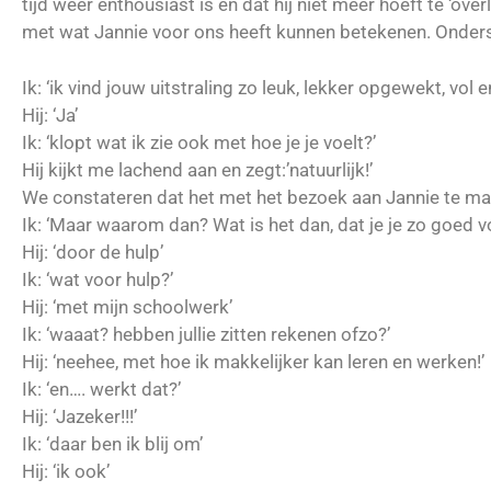
tijd weer enthousiast is en dat hij niet meer hoeft te ‘ove
met wat Jannie voor ons heeft kunnen betekenen. Onderst
Ik: ‘ik vind jouw uitstraling zo leuk, lekker opgewekt, vol e
Hij: ‘Ja’
Ik: ‘klopt wat ik zie ook met hoe je je voelt?’
Hij kijkt me lachend aan en zegt:’natuurlijk!’
We constateren dat het met het bezoek aan Jannie te ma
Ik: ‘Maar waarom dan? Wat is het dan, dat je je zo goed vo
Hij: ‘door de hulp’
Ik: ‘wat voor hulp?’
Hij: ‘met mijn schoolwerk’
Ik: ‘waaat? hebben jullie zitten rekenen ofzo?’
Hij: ‘neehee, met hoe ik makkelijker kan leren en werken!’
Ik: ‘en…. werkt dat?’
Hij: ‘Jazeker!!!’
Ik: ‘daar ben ik blij om’
Hij: ‘ik ook’