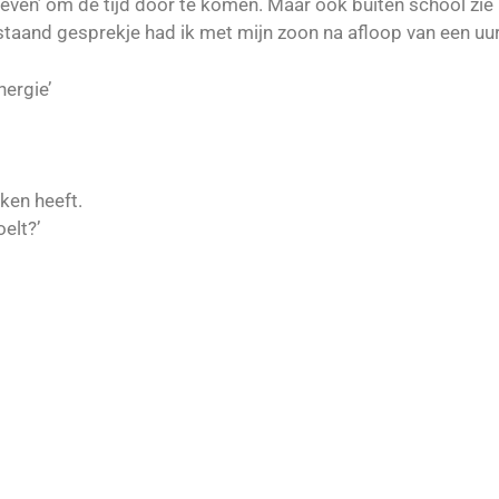
rleven’ om de tijd door te komen. Maar ook buiten school zie ik
aand gesprekje had ik met mijn zoon na afloop van een uurt
nergie’
ken heeft.
elt?’