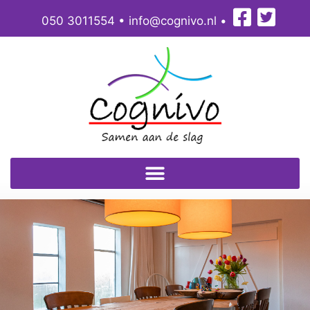
050 3011554
•
info@cognivo.nl
•