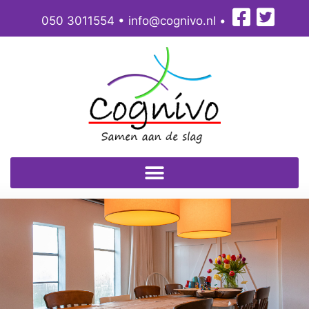
050 3011554
•
info@cognivo.nl
•